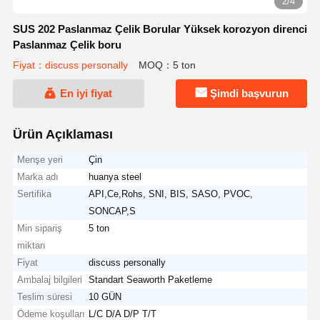
2/4
SUS 202 Paslanmaz Çelik Borular Yüksek korozyon direnci
Paslanmaz Çelik boru
Fiyat：discuss personally
MOQ：5 ton
En iyi fiyat
Şimdi başvurun
Ürün Açıklaması
Menşe yeri
Çin
Marka adı
huanya steel
Sertifika
API,Ce,Rohs, SNI, BIS, SASO, PVOC,
SONCAP,S
Min sipariş
5 ton
miktarı
Fiyat
discuss personally
Ambalaj bilgileri
Standart Seaworth Paketleme
Teslim süresi
10 GÜN
Ödeme koşulları
L/C D/A D/P T/T