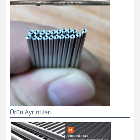
Alüminyum çubuklar ve bobinler
Bakır Şeritler ve Bakır Çubuklar
çinko külçeleri
Kurşun Ingotları ve Kurşun Plakası
Ürün Ayrıntıları