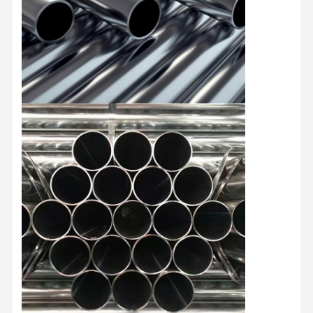
Kalite Kontrol
Bize Ulaşın
Haberler
Kaynatılmış çelik borular
Dikişsiz Çelik Borular
Paslanmaz Çelik Borular
Kesin çelik borular
Galvanizli bobinler
sıcak haddelenmiş rulolar
Soğuk olarak yuvarlanmış bobinler
Renkli kaplama bobinleri
Paslanmaz Çelik Rulolar