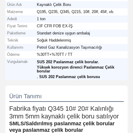
Ürün Adı
Kaynaklı Çelik Boru
Malzeme
Q195, Q235, Q345, Q215, 10#, 20#, 45#, vb.
Adedi
1 ton
Fiyat Terimi
CIF CFR FOB EX-İŞ
Paketleme
Standart denize uygun ambalaj
Teknik
Soğuk Haddelenmiş
Kullanımı
Petrol Gaz Kanalizasyon Taşımacılığı
Ödeme
%30TT+%70TT / TT
Vurgulamak:
,
SUS 202 Paslanmaz çelik borular
Yüksek korozyon direnci Paslanmaz Çelik
borular
,
SUS 202 Paslanmaz çelik borusu
Ürün Tanımı
Fabrika fiyatı Q345 10# 20# Kalınlığı
3mm 5mm kaynaklı çelik boru satılıyor
SMLS/Saldırılmış paslanmaz çelik borular
veya paslanmaz çelik borular