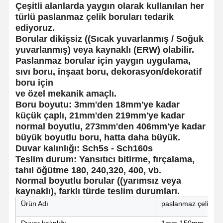
Çeşitli alanlarda yaygın olarak kullanılan her
türlü paslanmaz çelik boruları tedarik
ediyoruz.
Borular dikişsiz ((Sıcak yuvarlanmış / Soğuk
yuvarlanmış) veya kaynaklı (ERW) olabilir.
Paslanmaz borular için yaygın uygulama,
sıvı boru, inşaat boru, dekorasyon/dekoratif
boru için
ve özel mekanik amaçlı.
Boru boyutu: 3mm'den 18mm'ye kadar
küçük çaplı, 21mm'den 219mm'ye kadar
normal boyutlu, 273mm'den 406mm'ye kadar
büyük boyutlu boru, hatta daha büyük.
Duvar kalınlığı: Sch5s - Sch160s
Teslim durum: Yansıtıcı bitirme, fırçalama,
tahıl öğütme 180, 240,320, 400, vb.
Normal boyutlu borular ((yarımsız veya
kaynaklı), farklı türde teslim durumları.
Ürün Adı
paslanmaz çelik bo
Duvar kalınlığı
1mm-150mm