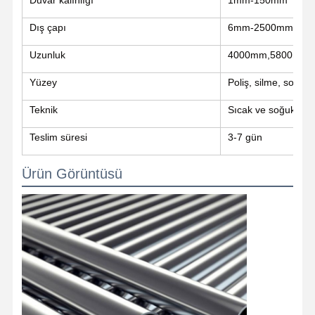
Dış çapı
6mm-2500mm
Uzunluk
4000mm,5800mm.60
Yüzey
Poliş, silme, soslam
Teknik
Sıcak ve soğuk ola
Teslim süresi
3-7 gün
Ürün Görüntüsü
Ana Sayfa
Ürünler
Hakkımızda
Fabrika Turu